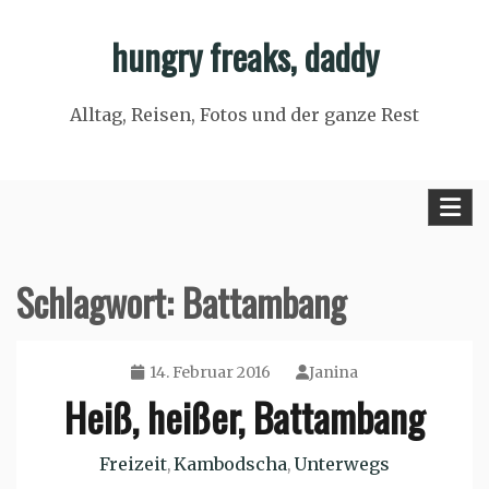
Skip
hungry freaks, daddy
to
content
Alltag, Reisen, Fotos und der ganze Rest
Schlagwort:
Battambang
14. Februar 2016
Janina
Heiß, heißer, Battambang
Freizeit
Kambodscha
Unterwegs
,
,