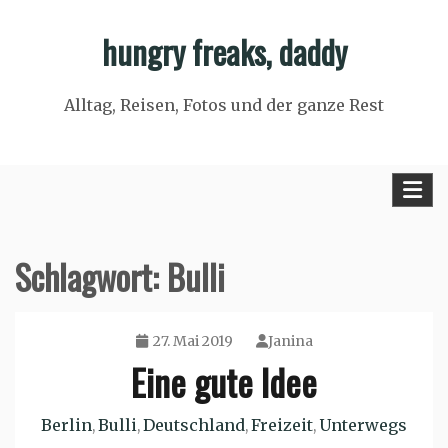
Skip
hungry freaks, daddy
to
content
Alltag, Reisen, Fotos und der ganze Rest
Schlagwort:
Bulli
27. Mai 2019
Janina
Eine gute Idee
Berlin
Bulli
Deutschland
Freizeit
Unterwegs
,
,
,
,