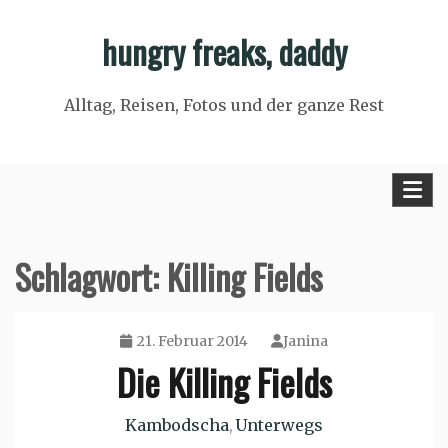
Skip
hungry freaks, daddy
to
content
Alltag, Reisen, Fotos und der ganze Rest
Schlagwort:
Killing Fields
21. Februar 2014
Janina
Die Killing Fields
Kambodscha
Unterwegs
,