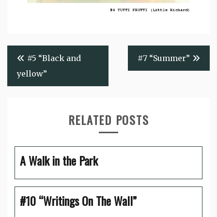
Beitragsnavigation
#5 “Black and
#7 “Summer”
yellow”
RELATED POSTS
A Walk in the Park
#10 “Writings On The Wall”