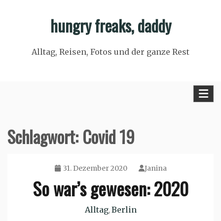
Skip
hungry freaks, daddy
to
content
Alltag, Reisen, Fotos und der ganze Rest
Schlagwort:
Covid 19
31. Dezember 2020
Janina
So war’s gewesen: 2020
Alltag
Berlin
,