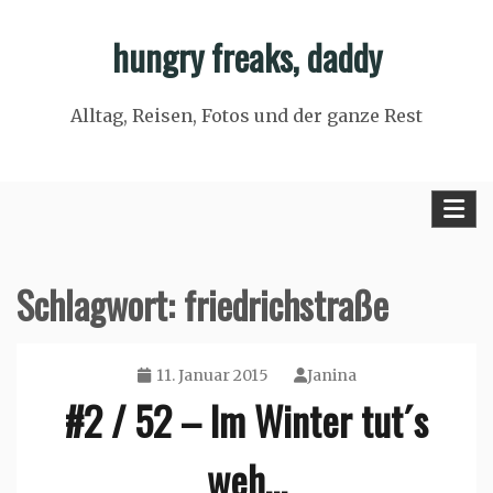
Skip
hungry freaks, daddy
to
content
Alltag, Reisen, Fotos und der ganze Rest
Schlagwort:
friedrichstraße
11. Januar 2015
Janina
#2 / 52 – Im Winter tut´s
weh…