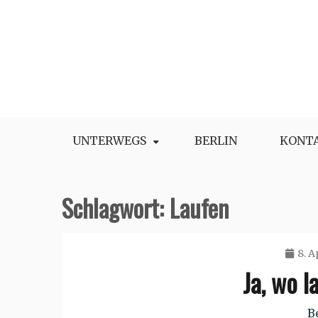
Skip
to
content
UNTERWEGS
BERLIN
KONT
Schlagwort:
Laufen
8. A
Ja, wo l
B