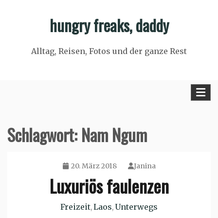
Skip
hungry freaks, daddy
to
content
Alltag, Reisen, Fotos und der ganze Rest
Schlagwort:
Nam Ngum
20. März 2018
Janina
Luxuriös faulenzen
Freizeit
Laos
Unterwegs
,
,