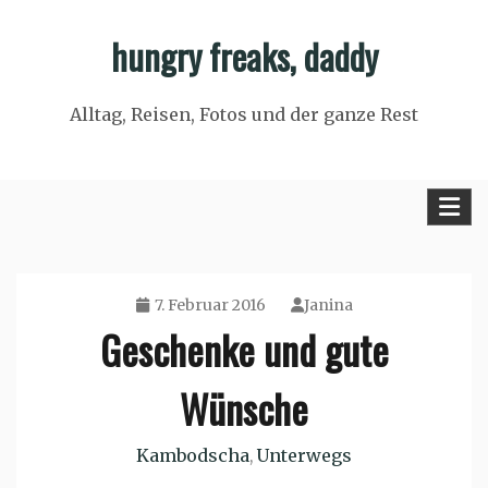
Skip
hungry freaks, daddy
to
content
Alltag, Reisen, Fotos und der ganze Rest
7. Februar 2016
Janina
Geschenke und gute
Wünsche
Kambodscha
Unterwegs
,