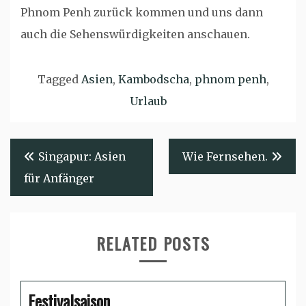
Phnom Penh zurück kommen und uns dann
auch die Sehenswürdigkeiten anschauen.
Tagged
Asien
,
Kambodscha
,
phnom penh
,
Urlaub
Beitragsnavigation
Singapur: Asien
Wie Fernsehen.
für Anfänger
RELATED POSTS
Festivalsaison