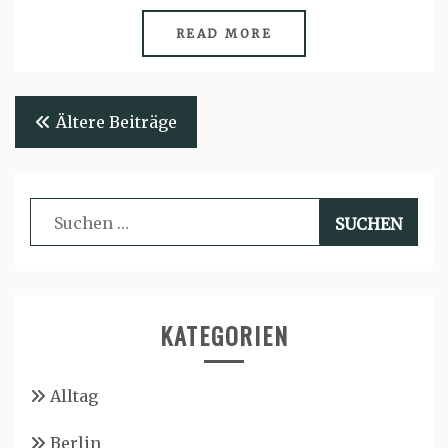
READ MORE
Beitragsnavigation
Ältere Beiträge
Suchen
nach:
KATEGORIEN
Alltag
Berlin