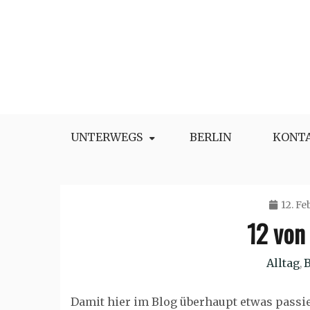
Skip
to
content
UNTERWEGS
BERLIN
KONT
12. Fe
12 von
Alltag
B
,
Damit hier im Blog überhaupt etwas passier