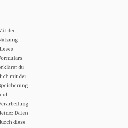
Mit der
Nutzung
dieses
Formulars
erklärst du
dich mit der
Speicherung
und
Verarbeitung
deiner Daten
durch diese