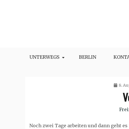
Skip
to
content
UNTERWEGS
BERLIN
KONT
8. Au
V
Frei
Noch zwei Tage arbeiten und dann geht es