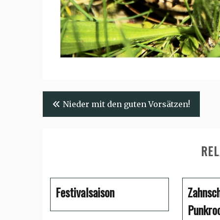
Beitragsnavigation
Nieder mit den guten Vorsätzen!
REL
Festivalsaison
Zahnsc
Punkro