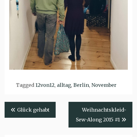
Tagged
12von12
,
alltag
,
Berlin
,
November
Beitragsnavigation
Glück gehabt
Weihnachtskleid-
Sew-Along 2015 #1