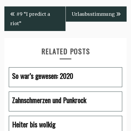
Beitragsnavigation
#9 “I predict a
Urlaubsstimmung
riot”
RELATED POSTS
So war’s gewesen: 2020
Zahnschmerzen und Punkrock
Heiter bis wolkig